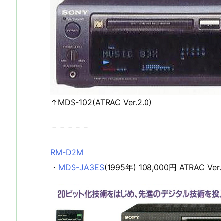
↑MDS-102(ATRAC Ver.2.0)
－－－－－
RM-D2M
・
MDS-JA3ES
(1995年) 108,000円 ATRAC Ver