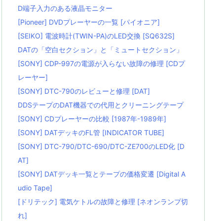
D端子入力のある液晶モニター
[Pioneer] DVDプレーヤーの一覧 [パイオニア]
[SEIKO] 電波時計(TWIN-PA)のLED交換 [SQ632S]
DATの「空白セクション」と「ミュートセクション」
[SONY] CDP-997の電源が入らない故障の修理 [CDプ
レーヤー]
[SONY] DTC-790のレビューと修理 [DAT]
DDSテープのDAT機器での代用とクリーニングテープ
[SONY] CDプレーヤーの比較 [1987年-1989年]
[SONY] DATデッキのFL管 [INDICATOR TUBE]
[SONY] DTC-790/DTC-690/DTC-ZE700のLED化 [D
AT]
[SONY] DATデッキ一覧とテープの価格変遷 [Digital A
udio Tape]
[ドリテック] 電気ケトルの故障と修理 [ネオンランプ切
れ]