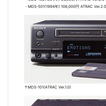
・MDS-501(1994年) 108,000円 ATRAC Ver.2.
↑MDS-101(ATRAC Ver.1.0)