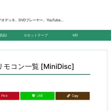
ッキ、DVDプレーヤー、YouTube...
部品)
カセットテープ
MD
コン一覧 [MiniDisc]
Pin it
LINE
Copy