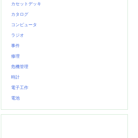
カセットデッキ
カタログ
コンピュータ
ラジオ
事件
修理
危機管理
時計
電子工作
電池