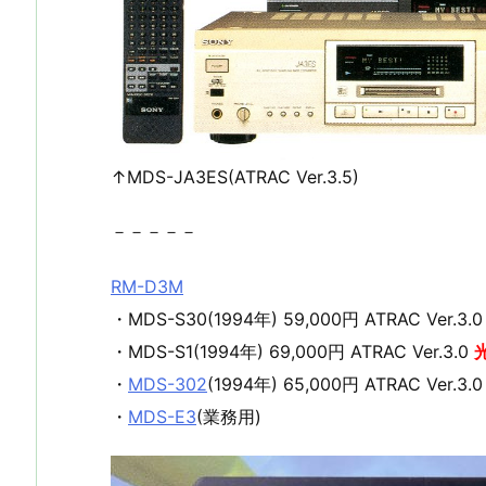
↑MDS-JA3ES(ATRAC Ver.3.5)
－－－－－
RM-D3M
・MDS-S30(1994年) 59,000円 ATRAC Ver.3.
・MDS-S1(1994年) 69,000円 ATRAC Ver.3.0
・
MDS-302
(1994年) 65,000円 ATRAC Ver.3.
・
MDS-E3
(業務用)