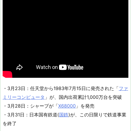
・3月23日：任天堂から1983年7月15日に発売された「
ファ
ミリーコンピュータ
」が、国内出荷累計1,000万台を突破
・3月28日：シャープが「
X68000
」を発売
・3月31日：日本国有鉄道(
国鉄
)が、この日限りで鉄道事業
を終了