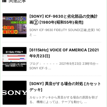

関連記事
[SONY] ICF-9630と劣化部品の交換計
画② [1980年(昭和55年)発売]
SONY ICF-9630 FIDELITY SOUND(正確,忠実) 1IC
と ...
[6115kHz] VOICE OF AMERICA [2021
年9月23日]
ブログ： －－－－－ 2021年9月23日 23時15分～
SONY ICF-S ...
[SONY] 異音がする場合の対処 [カセット
デッキ]
カセットデッキから異音がする場合の原因を挙げ
る。 機種によっては、テープを動かし ...