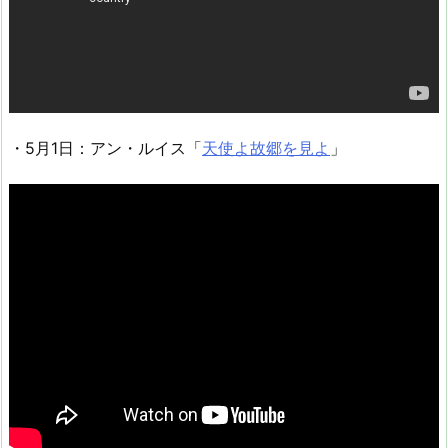
・5月1日：アン・ルイス「
天使よ故郷を見よ
」