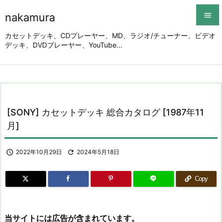
nakamura


カセットデッキ、CDプレーヤー、MD、ラジオ/チューナー、ビデオ
デッキ、DVDプレーヤー、YouTube...
メニュ

サイド

前へ

[SONY] カセットデッキ 総合カタログ [1987年11
次へ
月]

検索

2022年10月29日

2024年5月18日
Copy
当サイトには広告が含まれています。