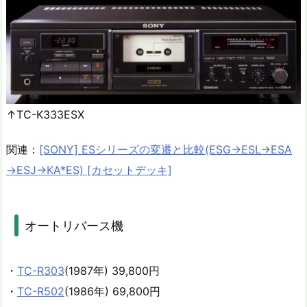
↑TC-K333ESX
関連：
[SONY] ESシリーズの変遷と比較(ESG→ESL→ESA
→ESJ→KA*ES) [カセットデッキ]
オートリバース機
・
TC-R303
(1987年) 39,800円
・
TC-R502
(1986年) 69,800円