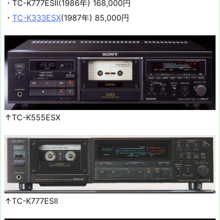
・TC-K777ESII(1986年) 168,000円
・
TC-K333ESX
(1987年) 85,000円
↑TC-K555ESX
↑TC-K777ESII