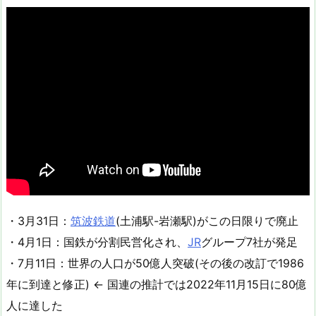
・3月31日：
筑波鉄道
(土浦駅-岩瀬駅)がこの日限りで廃止
・4月1日：国鉄が分割民営化され、
JR
グループ7社が発足
・7月11日：世界の人口が50億人突破(その後の改訂で1986
年に到達と修正) ← 国連の推計では2022年11月15日に80億
人に達した