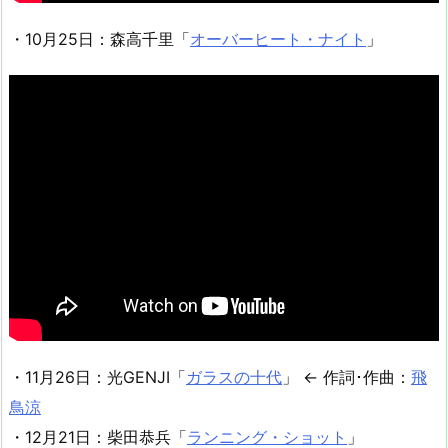
・10月25日：森高千里「
オーバーヒート・ナイト
」
・11月26日：光GENJI「
ガラスの十代
」 ← 作詞･作曲：
飛
鳥涼
・12月21日：柴田恭兵「
ランニング・ショット
」