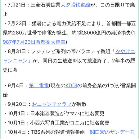
・7月21日：三菱石炭鉱業
大夕張鉄道線
が、この日限りで廃
止
・7月23日：猛暑による電力供給不足により、首都圏一都五
県約280万世帯で停電が発生、約1兆8000億円の経済損失(
1
987年7月23日首都圏大停電
)
・8月31日：フジテレビ系列の帯バラエティ番組「
夕やけニ
ャンニャン
」が、同日の生放送を以て放送終了、2年半の歴
史に幕
・9月4日：
第二電電
(現在の
KDDI
の前身企業の1つ)が営業開
始
・9月20日：
おニャン子クラブ
が解散
・10月1日：日本楽器製造がヤマハに社名変更
・10月1日：小西六写真工業がコニカに社名変更
・10月4日：TBS系列の報道情報番組「
関口宏のサンデーモ