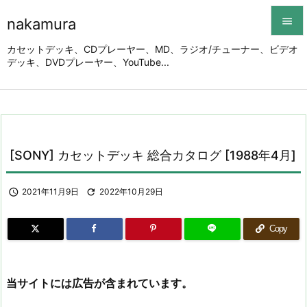
nakamura


カセットデッキ、CDプレーヤー、MD、ラジオ/チューナー、ビデオ
デッキ、DVDプレーヤー、YouTube...
メニュ

サイド

前へ

[SONY] カセットデッキ 総合カタログ [1988年4月]
次へ


2021年11月9日

2022年10月29日
検索
Copy
当サイトには広告が含まれています。