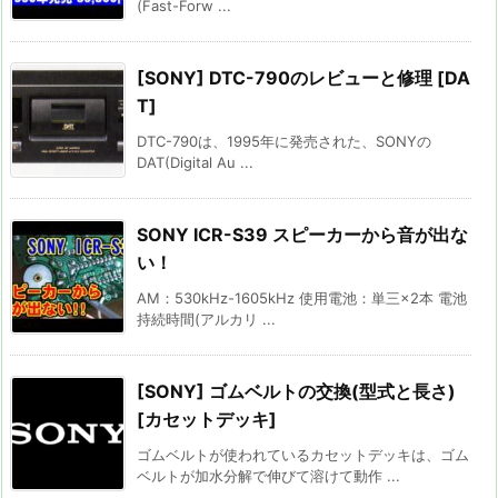
(Fast-Forw ...
[SONY] DTC-790のレビューと修理 [DA
T]
DTC-790は、1995年に発売された、SONYの
DAT(Digital Au ...
SONY ICR-S39 スピーカーから音が出な
い！
AM：530kHz-1605kHz 使用電池：単三×2本 電池
持続時間(アルカリ ...
[SONY] ゴムベルトの交換(型式と長さ)
[カセットデッキ]
ゴムベルトが使われているカセットデッキは、ゴム
ベルトが加水分解で伸びて溶けて動作 ...