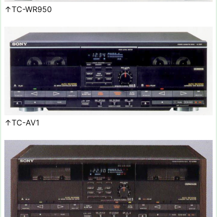
↑TC-WR950
↑TC-AV1