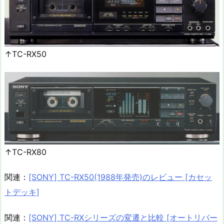
↑TC-RX50
↑TC-RX80
関連：
[SONY] TC-RX50(1988年発売)のレビュー [カセッ
トデッキ]
関連：
[SONY] TC-RXシリーズの変遷と比較 [オートリバー