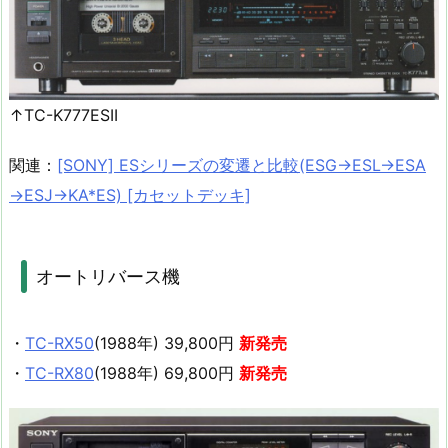
↑TC-K777ESII
関連：
[SONY] ESシリーズの変遷と比較(ESG→ESL→ESA
→ESJ→KA*ES) [カセットデッキ]
オートリバース機
・
TC-RX50
(1988年) 39,800円
新発売
・
TC-RX80
(1988年) 69,800円
新発売