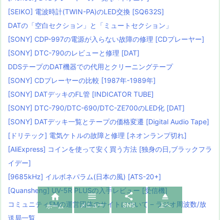
[SEIKO] 電波時計(TWIN-PA)のLED交換 [SQ632S]
DATの「空白セクション」と「ミュートセクション」
[SONY] CDP-997の電源が入らない故障の修理 [CDプレーヤー]
[SONY] DTC-790のレビューと修理 [DAT]
DDSテープのDAT機器での代用とクリーニングテープ
[SONY] CDプレーヤーの比較 [1987年-1989年]
[SONY] DATデッキのFL管 [INDICATOR TUBE]
[SONY] DTC-790/DTC-690/DTC-ZE700のLED化 [DAT]
[SONY] DATデッキ一覧とテープの価格変遷 [Digital Audio Tape]
[ドリテック] 電気ケトルの故障と修理 [ネオンランプ切れ]
[AliExpress] コインを使って安く買う方法 [独身の日,ブラックフラ
イデー]
[9685kHz] イルボネパラム(日本の風) [ATS-20+]
[Quansheng] UV-5R PLUSの入手レビュー [受信機]




コミュニティFMの運営団体のサイトについて – ラジオ周波数/放
メニュー
SNS
上へ
ホーム
送局一覧