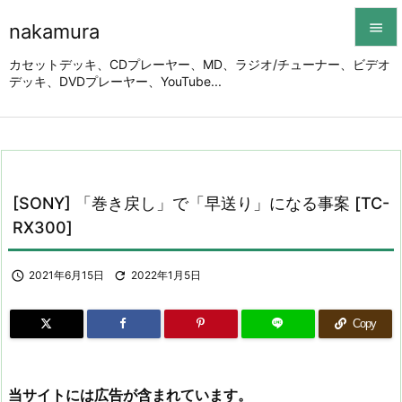
nakamura


カセットデッキ、CDプレーヤー、MD、ラジオ/チューナー、ビデオ
デッキ、DVDプレーヤー、YouTube...
メニュ

サイド

前へ

[SONY] 「巻き戻し」で「早送り」になる事案 [TC-
次へ
RX300]

検索

2021年6月15日

2022年1月5日
Copy
当サイトには広告が含まれています。