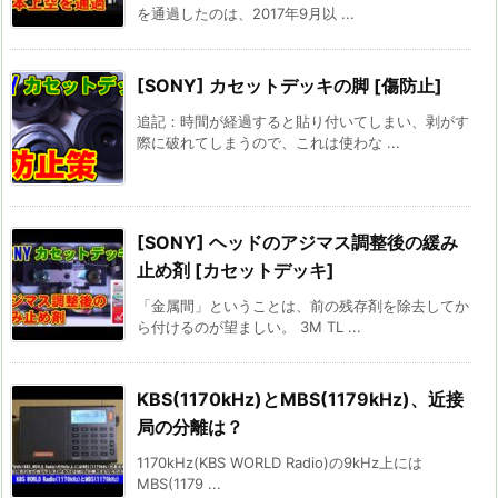
を通過したのは、2017年9月以 ...
[SONY] カセットデッキの脚 [傷防止]
追記：時間が経過すると貼り付いてしまい、剥がす
際に破れてしまうので、これは使わな ...
[SONY] ヘッドのアジマス調整後の緩み
止め剤 [カセットデッキ]
「金属間」ということは、前の残存剤を除去してか
ら付けるのが望ましい。 3M TL ...
KBS(1170kHz)とMBS(1179kHz)、近接
局の分離は？
1170kHz(KBS WORLD Radio)の9kHz上には
MBS(1179 ...