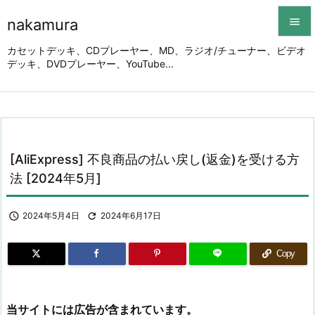
nakamura


カセットデッキ、CDプレーヤー、MD、ラジオ/チューナー、ビデオ
デッキ、DVDプレーヤー、YouTube...
メニュ

サイド

前へ

[AliExpress] 不良商品の払い戻し(返金)を受ける方
次へ
法 [2024年5月]

検索

2024年5月4日

2024年6月17日
Copy
当サイトには広告が含まれています。