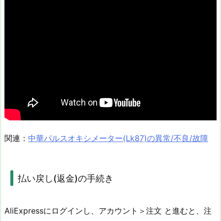
関連：
中華パルスオキシメーター(Lk87)の異常/不良/故障
払い戻し(返金)の手続き
AliExpressにログインし、アカウント＞注文 と進むと、注