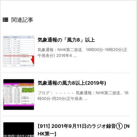

関連記事
気象通報の「風力8」以上
気象通報：NHK第二放送、16時00分-16時20分(正
午発表分) 2016年4 ...
気象通報の風力8以上(2019年)
ブログ： －－－－－ 気象通報：NHK第二放送、16
時00分-同20分(正午発表 ...
[911] 2001年9月11日のラジオ録音① [N
HK第一]