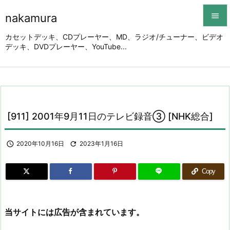
nakamura


カセットデッキ、CDプレーヤー、MD、ラジオ/チューナー、ビデオ
デッキ、DVDプレーヤー、YouTube...
メニュ

サイド

前へ

[911] 2001年9月11日のテレビ録音③ [NHK総合]
次へ


2020年10月16日

2023年1月16日
検索
Copy
当サイトには広告が含まれています。