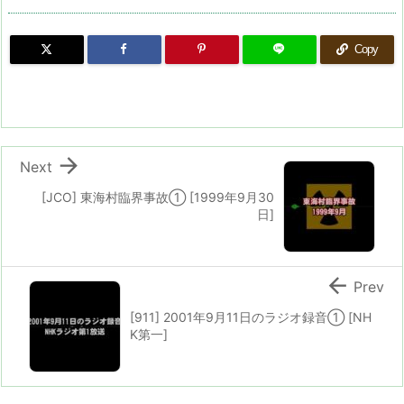
Copy

Next
[JCO] 東海村臨界事故① [1999年9月30
日]

Prev
[911] 2001年9月11日のラジオ録音① [NH
K第一]