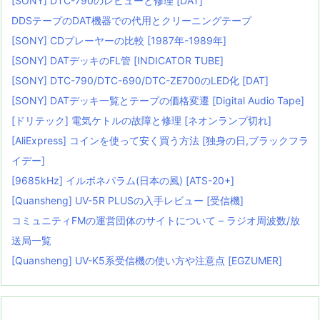
[SONY] DTC-790のレビューと修理 [DAT]
DDSテープのDAT機器での代用とクリーニングテープ
[SONY] CDプレーヤーの比較 [1987年-1989年]
[SONY] DATデッキのFL管 [INDICATOR TUBE]
[SONY] DTC-790/DTC-690/DTC-ZE700のLED化 [DAT]
[SONY] DATデッキ一覧とテープの価格変遷 [Digital Audio Tape]
[ドリテック] 電気ケトルの故障と修理 [ネオンランプ切れ]
[AliExpress] コインを使って安く買う方法 [独身の日,ブラックフラ
イデー]
[9685kHz] イルボネパラム(日本の風) [ATS-20+]
[Quansheng] UV-5R PLUSの入手レビュー [受信機]
コミュニティFMの運営団体のサイトについて – ラジオ周波数/放
送局一覧
[Quansheng] UV-K5系受信機の使い方や注意点 [EGZUMER]