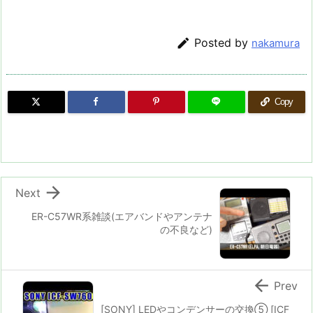

Posted by
nakamura
Copy

Next
ER-C57WR系雑談(エアバンドやアンテナ
の不良など)

Prev
[SONY] LEDやコンデンサーの交換⑤ [ICF