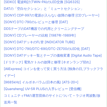
[SEIKO] 電波時計(TWIN-PA)のLED交換 [SQ632S]
DATの「空白セクション」と「ミュートセクション」
[SONY] CDP-997の電源が入らない故障の修理 [CDプレーヤー]
[SONY] DTC-790のレビューと修理 [DAT]
DDSテープのDAT機器での代用とクリーニングテープ
[SONY] CDプレーヤーの比較 [1987年-1989年]
[SONY] DATデッキのFL管 [INDICATOR TUBE]
[SONY] DTC-790/DTC-690/DTC-ZE700のLED化 [DAT]
[SONY] DATデッキ一覧とテープの価格変遷 [Digital Audio Tape]
[ドリテック] 電気ケトルの故障と修理 [ネオンランプ切れ]
[AliExpress] コインを使って安く買う方法 [独身の日,ブラックフラ
イデー]
[9685kHz] イルボネパラム(日本の風) [ATS-20+]
[Quansheng] UV-5R PLUSの入手レビュー [受信機]
コミュニティFMの運営団体のサイトについて – ラジオ周波数/放
送局一覧