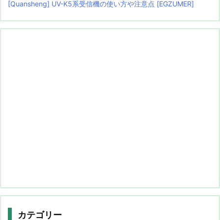
[Quansheng] UV-K5系受信機の使い方や注意点 [EGZUMER]
カテゴリー