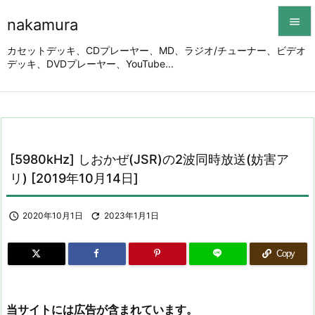
nakamura


カセットデッキ、CDプレーヤー、MD、ラジオ/チューナー、ビデオ
デッキ、DVDプレーヤー、YouTube...
メニュ

サイド

前へ

[5980kHz] しおかぜ(JSR)の2波同時放送(妨害ア
次へ
リ) [2019年10月14日]

検索

2020年10月1日

2023年1月1日
Copy
当サイトには広告が含まれています。