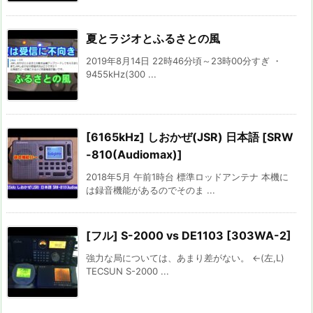
夏とラジオとふるさとの風
2019年8月14日 22時46分頃～23時00分すぎ ・
9455kHz(300 ...
[6165kHz] しおかぜ(JSR) 日本語 [SRW
-810(Audiomax)]
2018年5月 午前1時台 標準ロッドアンテナ 本機に
は録音機能があるのでそのま ...
[フル] S-2000 vs DE1103 [303WA-2]
強力な局については、あまり差がない。 ←(左,L)
TECSUN S-2000 ...