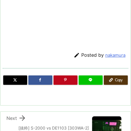

Posted by
nakamura
Copy

Next
[抜粋] S-2000 vs DE1103 [303WA-2]