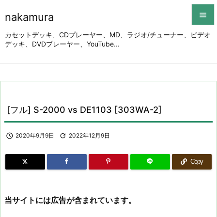
nakamura


カセットデッキ、CDプレーヤー、MD、ラジオ/チューナー、ビデオ
デッキ、DVDプレーヤー、YouTube...
メニュ

サイド

前へ

[フル] S-2000 vs DE1103 [303WA-2]
次へ


2020年9月9日

2022年12月9日
検索
Copy
当サイトには広告が含まれています。