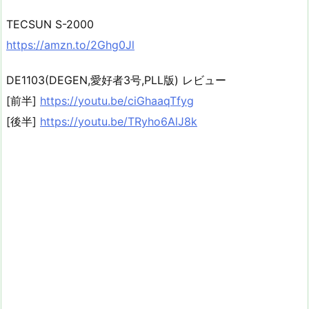
TECSUN S-2000
https://amzn.to/2Ghg0Jl
DE1103(DEGEN,愛好者3号,PLL版) レビュー
[前半]
https://youtu.be/ciGhaaqTfyg
[後半]
https://youtu.be/TRyho6AlJ8k