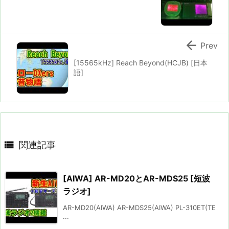

Prev
[15565kHz] Reach Beyond(HCJB) [日本
語]

関連記事
[AIWA] AR-MD20とAR-MDS25 [短波
ラジオ]
AR-MD20(AIWA) AR-MDS25(AIWA) PL-310ET(TE
...