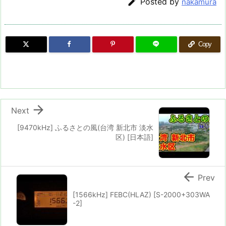

Posted by
nakamura
Copy

Next
[9470kHz] ふるさとの風(台湾 新北市 淡水
区) [日本語]

Prev
[1566kHz] FEBC(HLAZ) [S-2000+303WA
-2]