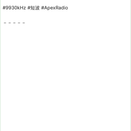
#9930kHz #短波 #ApexRadio
－－－－－