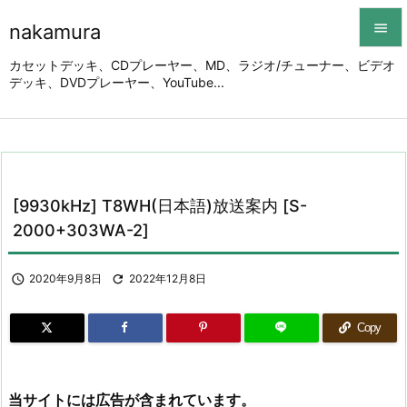
nakamura


カセットデッキ、CDプレーヤー、MD、ラジオ/チューナー、ビデオ
デッキ、DVDプレーヤー、YouTube...
メニュ

サイド

前へ

[9930kHz] T8WH(日本語)放送案内 [S-
次へ
2000+303WA-2]

検索

2020年9月8日

2022年12月8日
Copy
当サイトには広告が含まれています。