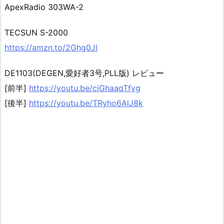
ApexRadio 303WA-2
TECSUN S-2000
https://amzn.to/2Ghg0Jl
DE1103(DEGEN,愛好者3号,PLL版) レビュー
[前半]
https://youtu.be/ciGhaaqTfyg
[後半]
https://youtu.be/TRyho6AlJ8k