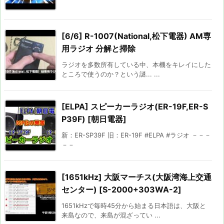
[6/6] R-1007(National,松下電器) AM専
用ラジオ 分解と掃除
ラジオを多数所有している中、本機をキレイにした
ところで使うのか？という謎... ...
[ELPA] スピーカーラジオ(ER-19F,ER-S
P39F) [朝日電器]
新：ER-SP39F 旧：ER-19F #ELPA #ラジオ －－－
－－
[1651kHz] 大阪マーチス(大阪湾海上交通
センター) [S-2000+303WA-2]
1651kHzで毎時45分から始まる日本語は、大阪と
来島なので、来島が混ざってい ...