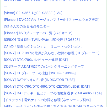
ー]
[Victor] SR-S365UとSR-S388E [JVC]
[Pioneer] DV-220Vのリージョンフリー化 [ファームウェア更新]
D端子入力のある液晶モニター
[Pioneer] DVDプレーヤーの一覧 [パイオニア]
[SEIKO] 電波時計(TWIN-PA)のLED交換 [SQ632S]
DATの「空白セクション」と「ミュートセクション」
[SONY] CDP-997の電源が入らない故障の修理 [CDプレーヤー]
[SONY] DTC-790のレビューと修理 [DAT]
DDSテープのDAT機器での代用とクリーニングテープ
[SONY] CDプレーヤーの比較 [1987年-1989年]
[SONY] DATデッキのFL管 [INDICATOR TUBE]
[SONY] DTC-790/DTC-690/DTC-ZE700のLED化 [DAT]
[SONY] DATデッキ一覧とテープの価格変遷 [Digital Audio Tape]
[ドリテック] 電気ケトルの故障と修理 [ネオンランプ切れ]
[AliExpress] コインを使って安く買う方法 [独身の日,ブラックフラ