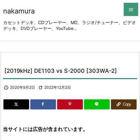
nakamura


カセットデッキ、CDプレーヤー、MD、ラジオ/チューナー、ビデオ
デッキ、DVDプレーヤー、YouTube...
メニュ

サイド

前へ

[2019kHz] DE1103 vs S-2000 [303WA-2]
次へ


2020年9月2日

2022年12月2日
検索
Copy
当サイトには広告が含まれています。