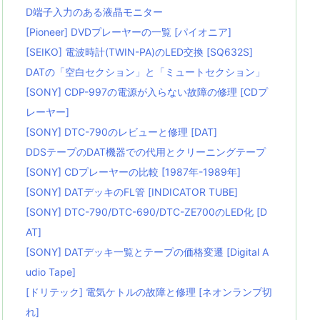
D端子入力のある液晶モニター
[Pioneer] DVDプレーヤーの一覧 [パイオニア]
[SEIKO] 電波時計(TWIN-PA)のLED交換 [SQ632S]
DATの「空白セクション」と「ミュートセクション」
[SONY] CDP-997の電源が入らない故障の修理 [CDプ
レーヤー]
[SONY] DTC-790のレビューと修理 [DAT]
DDSテープのDAT機器での代用とクリーニングテープ
[SONY] CDプレーヤーの比較 [1987年-1989年]
[SONY] DATデッキのFL管 [INDICATOR TUBE]
[SONY] DTC-790/DTC-690/DTC-ZE700のLED化 [D
AT]
[SONY] DATデッキ一覧とテープの価格変遷 [Digital A
udio Tape]
[ドリテック] 電気ケトルの故障と修理 [ネオンランプ切
れ]