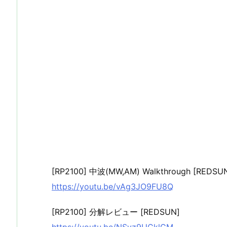
[RP2100] 中波(MW,AM) Walkthrough [REDSU
https://youtu.be/vAg3JO9FU8Q
[RP2100] 分解レビュー [REDSUN]