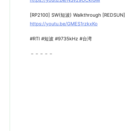
https://youtu.be/NSvz9UCklGM
[RP2100] SW(短波) Walkthrough [REDSUN]
https://youtu.be/GMES1rzkxKo
#RTI #短波 #9735kHz #台湾
－－－－－