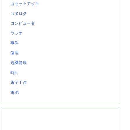
カセットデッキ
カタログ
コンピュータ
ラジオ
事件
修理
危機管理
時計
電子工作
電池