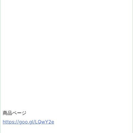
商品ページ
https://goo.gl/LQwY2e