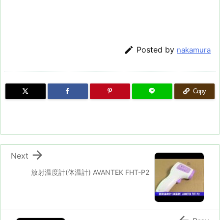

Posted by
nakamura
Copy

Next
放射温度計(体温計) AVANTEK FHT-P2