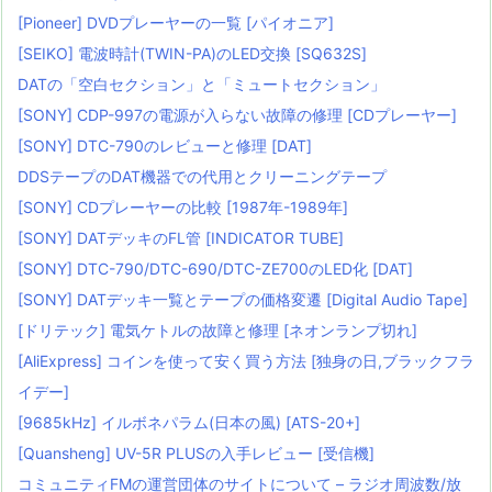
[Pioneer] DVDプレーヤーの一覧 [パイオニア]
[SEIKO] 電波時計(TWIN-PA)のLED交換 [SQ632S]
DATの「空白セクション」と「ミュートセクション」
[SONY] CDP-997の電源が入らない故障の修理 [CDプレーヤー]
[SONY] DTC-790のレビューと修理 [DAT]
DDSテープのDAT機器での代用とクリーニングテープ
[SONY] CDプレーヤーの比較 [1987年-1989年]
[SONY] DATデッキのFL管 [INDICATOR TUBE]
[SONY] DTC-790/DTC-690/DTC-ZE700のLED化 [DAT]
[SONY] DATデッキ一覧とテープの価格変遷 [Digital Audio Tape]
[ドリテック] 電気ケトルの故障と修理 [ネオンランプ切れ]
[AliExpress] コインを使って安く買う方法 [独身の日,ブラックフラ
イデー]
[9685kHz] イルボネパラム(日本の風) [ATS-20+]
[Quansheng] UV-5R PLUSの入手レビュー [受信機]
コミュニティFMの運営団体のサイトについて – ラジオ周波数/放