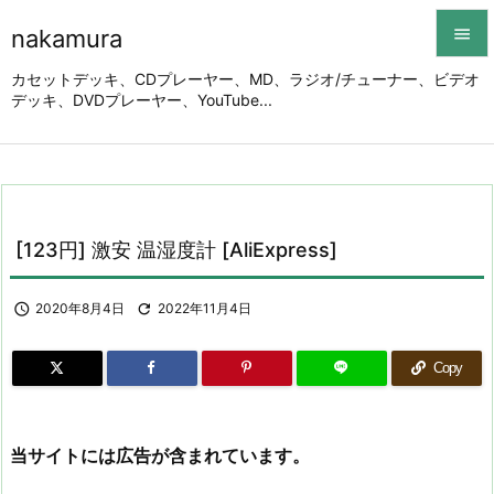
nakamura


カセットデッキ、CDプレーヤー、MD、ラジオ/チューナー、ビデオ
デッキ、DVDプレーヤー、YouTube...
メニュ

サイド

前へ

[123円] 激安 温湿度計 [AliExpress]
次へ


2020年8月4日

2022年11月4日
検索
Copy
当サイトには広告が含まれています。