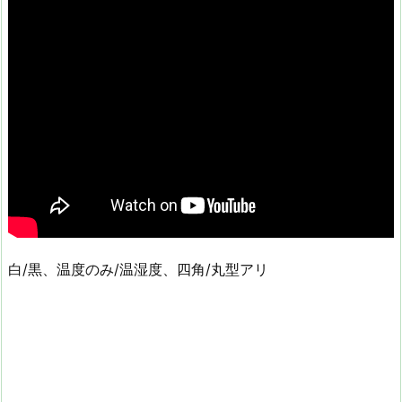
白/黒、温度のみ/温湿度、四角/丸型アリ