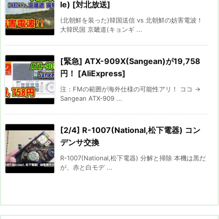
le) [対北放送]
(北朝鮮を装った)韓国送信 vs 北朝鮮の妨害電波！
大韓民国 京畿道(キョンギ ...
[緊急] ATX-909X(Sangean)が19,758
円！ [AliExpress]
注：FMの範囲が海外仕様の可能性アリ！ ココ →
Sangean ATX-909 ...
[2/4] R-1007(National,松下電器) コン
デンサ交換
R-1007(National,松下電器) 分解と掃除 本機は黒だ
が、赤と白モデ ...