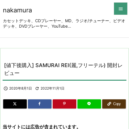
nakamura


カセットデッキ、CDプレーヤー、MD、ラジオ/チューナー、ビデオ
デッキ、DVDプレーヤー、YouTube...
メニュ

サイド

前へ

[値下後購入] SAMURAI REI(麗,フリーテル) 開封レ
次へ
ビュー

検索

2020年8月1日

2022年11月1日
Copy
当サイトには広告が含まれています。