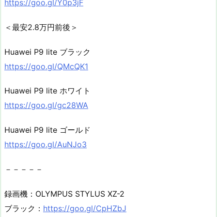
https://goo.gl/Y0p3jF
＜最安2.8万円前後＞
Huawei P9 lite ブラック
https://goo.gl/QMcQK1
Huawei P9 lite ホワイト
https://goo.gl/gc28WA
Huawei P9 lite ゴールド
https://goo.gl/AuNJo3
－－－－－
録画機：OLYMPUS STYLUS XZ-2
ブラック：
https://goo.gl/CpHZbJ