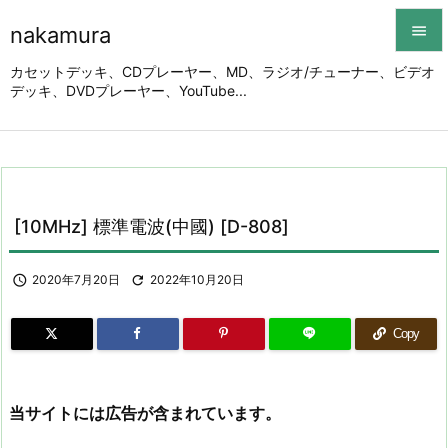
nakamura


カセットデッキ、CDプレーヤー、MD、ラジオ/チューナー、ビデオ
デッキ、DVDプレーヤー、YouTube...
メニュ

サイド

前へ

[10MHz] 標準電波(中國) [D-808]
次へ


2020年7月20日

2022年10月20日
検索
Copy
当サイトには広告が含まれています。