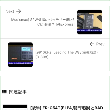

Next
[Audiomax] SRW-810のバッテリー(BL-5
C)が膨張？ [AliExpress]

Prev
[9910kHz] Leading The Way(宗教放送)
[D-808]

関連記事
[後半] ER-C54T(ELPA,朝日電器)とRAD