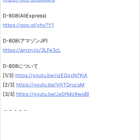
D-808(AliExpress)
https://goo.gl/yhv7Y1
D-808(アマゾンJP)
https://amzn.to/3LFe3cL
D-808について
[1/3]
https://youtu.be/nzEQzxN7KjA
[2/3]
https://youtu.be/ViljTQrucsM
[3/3]
https://youtu.be/JeGfMo9wqBI
－－－－－