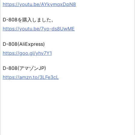
https://youtu.be/AYkymqxDpN8
D-808を購入しました。
https://youtu.be/7yo-ds8UwME
D-808(AliExpress)
https://goo.gl/yhv7Y1
D-808(アマゾンJP)
https://amzn.to/3LFe3cL