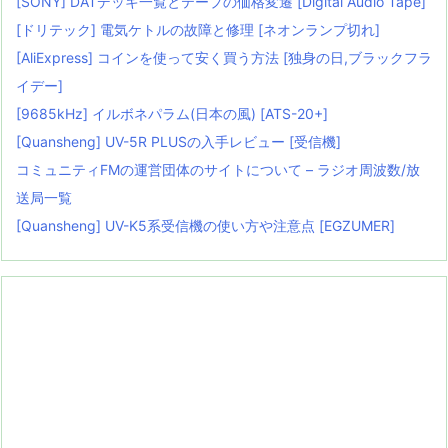
[SONY] DATデッキ一覧とテープの価格変遷 [Digital Audio Tape]
[ドリテック] 電気ケトルの故障と修理 [ネオンランプ切れ]
[AliExpress] コインを使って安く買う方法 [独身の日,ブラックフラ
イデー]
[9685kHz] イルボネパラム(日本の風) [ATS-20+]
[Quansheng] UV-5R PLUSの入手レビュー [受信機]
コミュニティFMの運営団体のサイトについて – ラジオ周波数/放
送局一覧
[Quansheng] UV-K5系受信機の使い方や注意点 [EGZUMER]