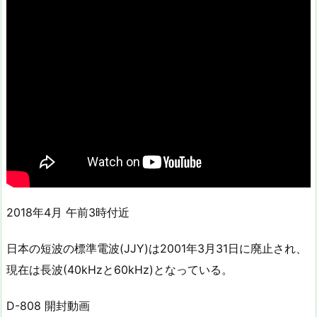
2018年4月 午前3時付近
日本の短波の標準電波(JJY)は2001年3月31日に廃止され、
現在は長波(40kHzと60kHz)となっている。
D-808 開封動画