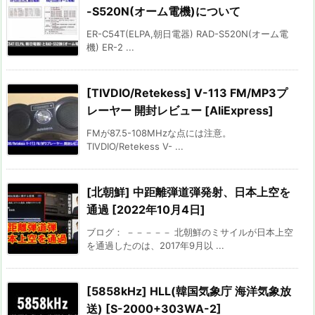
-S520N(オーム電機)について
ER-C54T(ELPA,朝日電器) RAD-S520N(オーム電
機) ER-2 ...
[TIVDIO/Retekess] V-113 FM/MP3プ
レーヤー 開封レビュー [AliExpress]
FMが87.5-108MHzな点には注意。
TIVDIO/Retekess V- ...
[北朝鮮] 中距離弾道弾発射、日本上空を
通過 [2022年10月4日]
ブログ： －－－－－ 北朝鮮のミサイルが日本上空
を通過したのは、2017年9月以 ...
[5858kHz] HLL(韓国気象庁 海洋気象放
送) [S-2000+303WA-2]