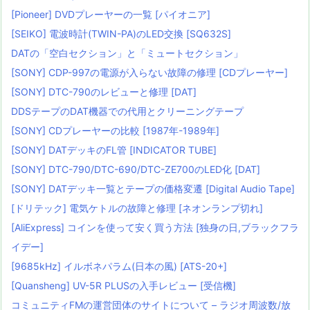
[Pioneer] DVDプレーヤーの一覧 [パイオニア]
[SEIKO] 電波時計(TWIN-PA)のLED交換 [SQ632S]
DATの「空白セクション」と「ミュートセクション」
[SONY] CDP-997の電源が入らない故障の修理 [CDプレーヤー]
[SONY] DTC-790のレビューと修理 [DAT]
DDSテープのDAT機器での代用とクリーニングテープ
[SONY] CDプレーヤーの比較 [1987年-1989年]
[SONY] DATデッキのFL管 [INDICATOR TUBE]
[SONY] DTC-790/DTC-690/DTC-ZE700のLED化 [DAT]
[SONY] DATデッキ一覧とテープの価格変遷 [Digital Audio Tape]
[ドリテック] 電気ケトルの故障と修理 [ネオンランプ切れ]
[AliExpress] コインを使って安く買う方法 [独身の日,ブラックフラ
イデー]
[9685kHz] イルボネパラム(日本の風) [ATS-20+]
[Quansheng] UV-5R PLUSの入手レビュー [受信機]
コミュニティFMの運営団体のサイトについて – ラジオ周波数/放