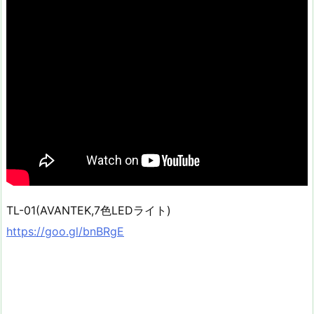
TL-01(AVANTEK,7色LEDライト)
https://goo.gl/bnBRgE