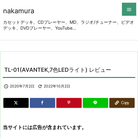
nakamura


カセットデッキ、CDプレーヤー、MD、ラジオ/チューナー、ビデオ
デッキ、DVDプレーヤー、YouTube...
メニュ

サイド

前へ

TL-01(AVANTEK,7色LEDライト) レビュー
次へ


2020年7月2日

2022年10月2日
検索
Copy
当サイトには広告が含まれています。