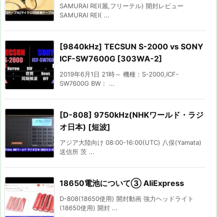
SAMURAI REI(麗,フリーテル) 開封レビュー
SAMURAI REI( ...
[9840kHz] TECSUN S-2000 vs SONY
ICF-SW7600G [303WA-2]
2019年6月1日 21時～ 機種：S-2000,ICF-
SW7600G BW： ...
[D-808] 9750kHz(NHKワールド・ラジ
オ日本) [短波]
アジア大陸向け 08:00-16:00(UTC) 八俣(Yamata)
送信所 茨 ...
18650電池について③ AliExpress
D-808(18650使用) 開封動画 強力ヘッドライト
(18650使用) 開封 ...