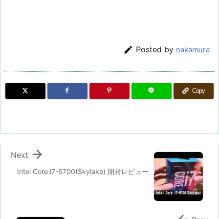

Posted by
nakamura
Copy

Next
Intel Core i7-6700(Skylake) 開封レビュー