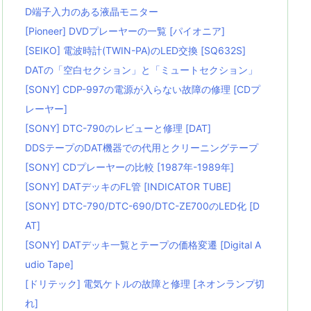
D端子入力のある液晶モニター
[Pioneer] DVDプレーヤーの一覧 [パイオニア]
[SEIKO] 電波時計(TWIN-PA)のLED交換 [SQ632S]
DATの「空白セクション」と「ミュートセクション」
[SONY] CDP-997の電源が入らない故障の修理 [CDプ
レーヤー]
[SONY] DTC-790のレビューと修理 [DAT]
DDSテープのDAT機器での代用とクリーニングテープ
[SONY] CDプレーヤーの比較 [1987年-1989年]
[SONY] DATデッキのFL管 [INDICATOR TUBE]
[SONY] DTC-790/DTC-690/DTC-ZE700のLED化 [D
AT]
[SONY] DATデッキ一覧とテープの価格変遷 [Digital A
udio Tape]
[ドリテック] 電気ケトルの故障と修理 [ネオンランプ切
れ]