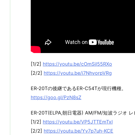
[1/2]
https://youtu.be/cOmSjl55RXo
[2/2]
https://youtu.be/i7NhvorpVRg
ER-20Tの後継であるER-C54Tが現行機種。
https://goo.gl/PzN8sZ
ER-20T(ELPA,朝日電器) AM/FM/短波ラジオ 
[1/2]
https://youtu.be/VP5JTTEmTxI
[2/2]
https://youtu.be/Yv7p7uh-KCE