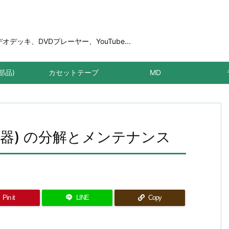
ッキ、DVDプレーヤー、YouTube...
部品)
カセットテープ
MD
,朝日電器) の分解とメンテナンス
Pin it
LINE
Copy