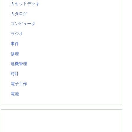
カセットデッキ
カタログ
コンピュータ
ラジオ
事件
修理
危機管理
時計
電子工作
電池